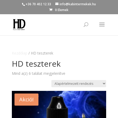
+36 70 402 12 33
info@kabintermekek.hu
0 Elemek
Kezdőlap
/ HD teszterek
HD teszterek
Mind a(z) 6 találat megjelenítve
Akció!