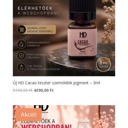
ÚJ HD Cacao teszter szemöldök pigment – 3ml
Original
Current
5190,00
Ft
4390,00
Ft
price
price
was:
is:
5190,00 Ft.
4390,00 Ft.
Akció!