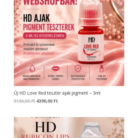
ÚJ HD Love Red teszter ajak pigment – 3ml
Original
Current
5190,00
Ft
4390,00
Ft
price
price
was:
is:
5190,00 Ft.
4390,00 Ft.