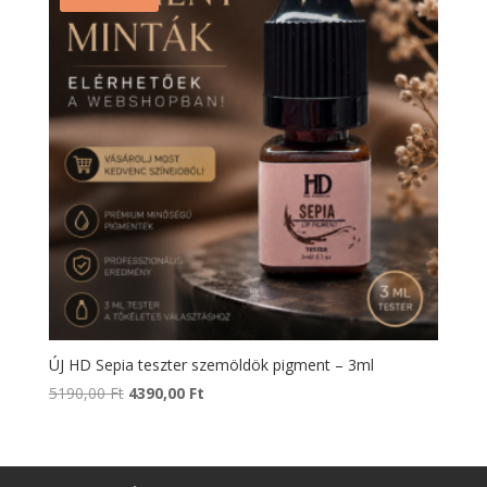
ÚJ HD Sepia teszter szemöldök pigment – 3ml
Original
Current
5190,00
Ft
4390,00
Ft
price
price
was:
is:
5190,00 Ft.
4390,00 Ft.