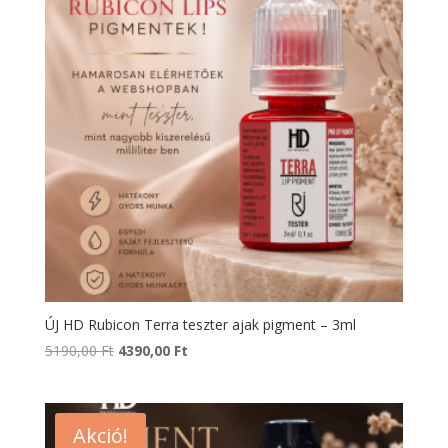
ÚJ HD Rubicon Terra teszter ajak pigment – 3ml
Original
Current
5190,00
Ft
4390,00
Ft
price
price
was:
is:
5190,00 Ft.
4390,00 Ft.
Akció!