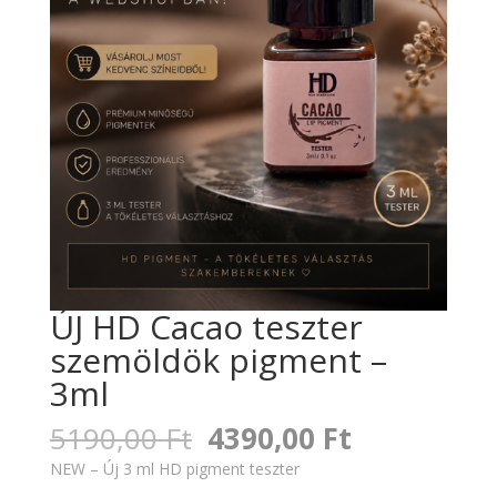
ÚJ HD Cacao teszter
szemöldök pigment –
3ml
Original
Current
5190,00
Ft
4390,00
Ft
price
price
NEW – Új 3 ml HD pigment teszter
was:
is: