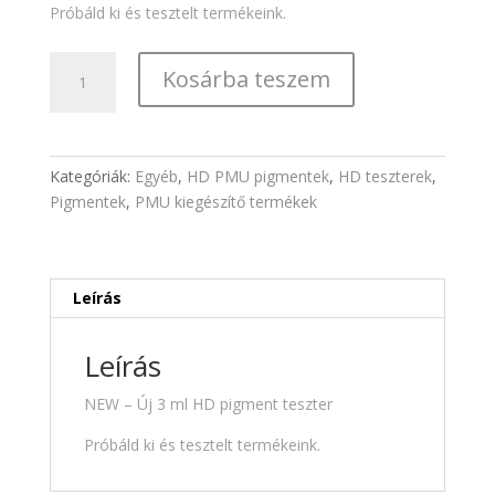
5190,00 Ft.
4390,00 Ft
Próbáld ki és tesztelt termékeink.
ÚJ
Kosárba teszem
HD
Cacao
teszter
szemöldök
Kategóriák:
Egyéb
,
HD PMU pigmentek
,
HD teszterek
,
pigment
Pigmentek
,
PMU kiegészítő termékek
-
3ml
mennyiség
Leírás
Leírás
NEW – Új 3 ml HD pigment teszter
Próbáld ki és tesztelt termékeink.