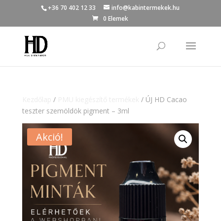
+36 70 402 12 33
info@kabintermekek.hu
0 Elemek
Kezdőlap
/
PMU kiegészítő termékek
/ ÚJ HD Cacao
teszter szemöldök pigment – 3ml
Akció!