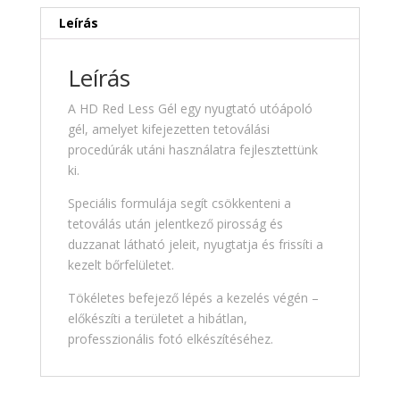
Leírás
Leírás
A HD Red Less Gél egy nyugtató utóápoló
gél, amelyet kifejezetten tetoválási
procedúrák utáni használatra fejlesztettünk
ki.
Speciális formulája segít csökkenteni a
tetoválás után jelentkező pirosság és
duzzanat látható jeleit, nyugtatja és frissíti a
kezelt bőrfelületet.
Tökéletes befejező lépés a kezelés végén –
előkészíti a területet a hibátlan,
professzionális fotó elkészítéséhez.