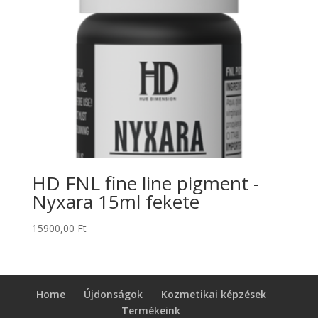
HD FNL fine line pigment -
Nyxara 15ml fekete
15900,00
Ft
Home
Újdonságok
Kozmetikai képzések
Termékeink