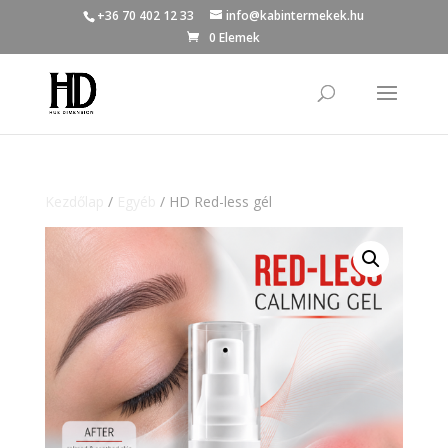
+36 70 402 12 33
info@kabintermekek.hu
0 Elemek
Kezdőlap
/
Egyéb
/ HD Red-less gél