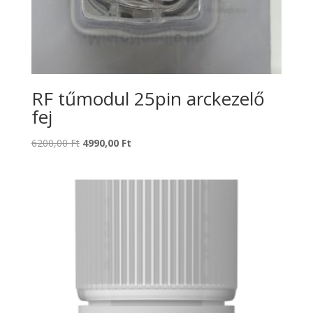
RF tűmodul 25pin arckezelő
fej
Original
Current
6200,00
Ft
4990,00
Ft
price
price
was:
is:
6200,00 Ft.
4990,00 Ft.