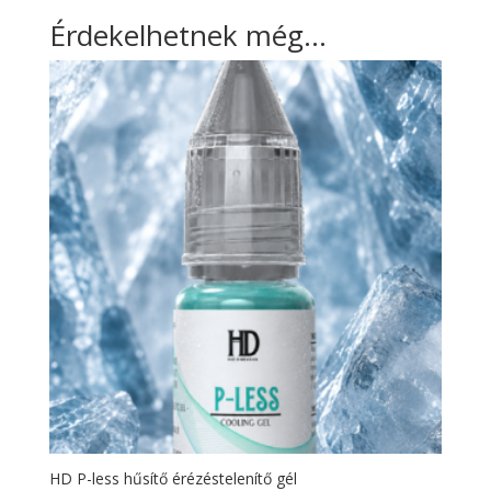
Érdekelhetnek még…
HD P-less hűsítő érézéstelenítő gél