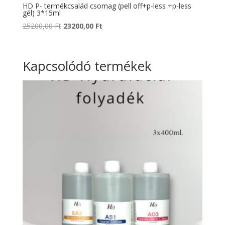
HD P- termékcsalád csomag (pell off+p-less +p-less
gél) 3*15ml
Original
Current
25200,00
Ft
23200,00
Ft
price
price
was:
is:
25200,00 Ft.
23200,00 Ft.
Kapcsolódó termékek