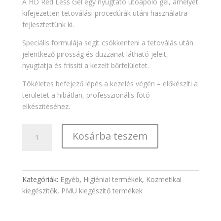
A HD Red Less Gél egy nyugtató utóápoló gél, amelyet
kifejezetten tetoválási procedúrák utáni használatra
fejlesztettünk ki.
Speciális formulája segít csökkenteni a tetoválás után
jelentkező pirosság és duzzanat látható jeleit,
nyugtatja és frissíti a kezelt bőrfelületet.
Tökéletes befejező lépés a kezelés végén – előkészíti a
területet a hibátlan, professzionális fotó
elkészítéséhez.
HD
Kosárba teszem
Red-
less
gél
mennyiség
Kategóriák:
Egyéb
,
Higiéniai termékek
,
Kozmetikai
kiegészítők
,
PMU kiegészítő termékek