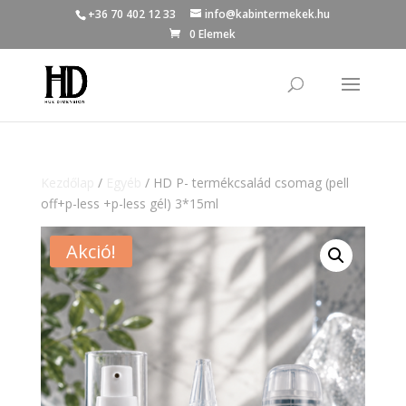
+36 70 402 12 33
info@kabintermekek.hu
0 Elemek
Kezdőlap
/
Egyéb
/ HD P- termékcsalád csomag (pell
off+p-less +p-less gél) 3*15ml
Akció!