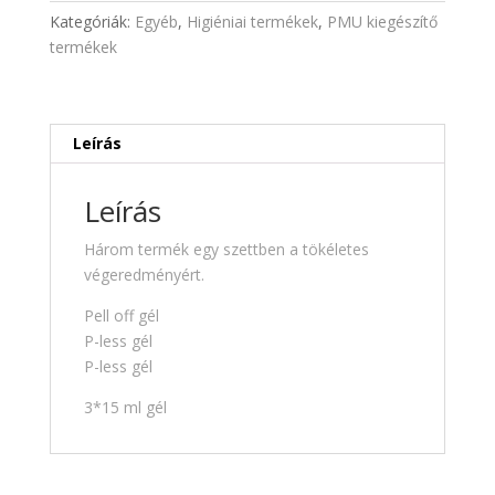
(pell
Kategóriák:
Egyéb
,
Higiéniai termékek
,
PMU kiegészítő
off+p-
termékek
less
+p-
less
gél)
Leírás
3*15ml
mennyiség
Leírás
Három termék egy szettben a tökéletes
végeredményért.
Pell off gél
P-less gél
P-less gél
3*15 ml gél