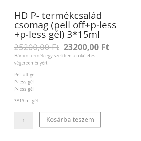
HD P- termékcsalád
csomag (pell off+p-less
+p-less gél) 3*15ml
Original
Current
25200,00
Ft
23200,00
Ft
price
price
Három termék egy szettben a tökéletes
was:
is:
végeredményért.
25200,00 Ft.
23200,00
Pell off gél
P-less gél
P-less gél
3*15 ml gél
HD
Kosárba teszem
P-
termékcsalád
csomag