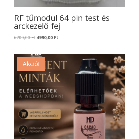
RF tűmodul 64 pin test és
arckezelő fej
Original
Current
6200,00
Ft
4990,00
Ft
price
price
was:
is:
6200,00 Ft.
4990,00 Ft.
Akció!