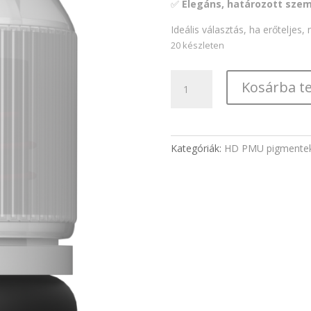
✅
Elegáns, határozott sze
Ideális választás, ha erőteljes,
20 készleten
HD
Kosárba t
Onyx
eye
pigment
mennyiség
Kategóriák:
HD PMU pigmente