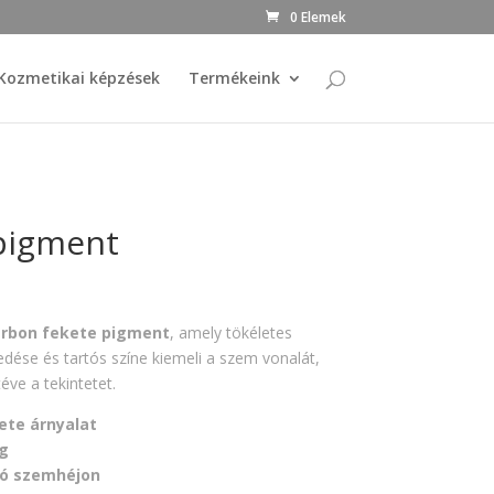
0 Elemek
Kozmetikai képzések
Termékeink
pigment
arbon fekete pigment
, amely tökéletes
edése és tartós színe kiemeli a szem vonalát,
éve a tekintetet.
ete árnyalat
g
ió szemhéjon