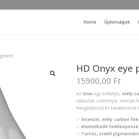
Home
Újdonságok
igment
HD Onyx eye 
15900,00
Ft
Az
Onix
egy erőteljes,
mély c
választás szemhéjra. Intenzív f
hangsúlyossá és karakteressé t
✅
Intenzív, mély carbon fek
✅
Kiemelkedő fedőképessé
✅
Tartós, stabil pigmentác