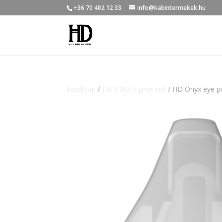
+36 70 402 12 33
info@kabintermekek.hu
Kezdőlap
/
HD PMU pigmentek
/ HD Onyx eye p