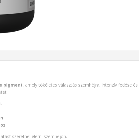
te pigment
, amely tökéletes választás szemhéjra. Intenzív fedése és 
tet.
at
on
hoz
 hatást szeretnél elérni szemhéjon.