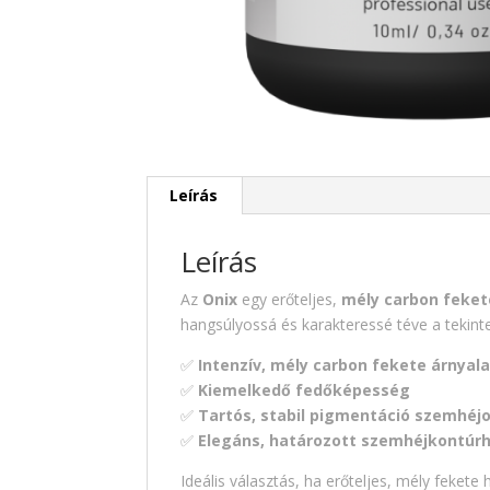
Leírás
Leírás
Az
Onix
egy erőteljes,
mély carbon feke
hangsúlyossá és karakteressé téve a tekinte
✅
Intenzív, mély carbon fekete árnyal
✅
Kiemelkedő fedőképesség
✅
Tartós, stabil pigmentáció szemhéj
✅
Elegáns, határozott szemhéjkontúr
Ideális választás, ha erőteljes, mély fekete