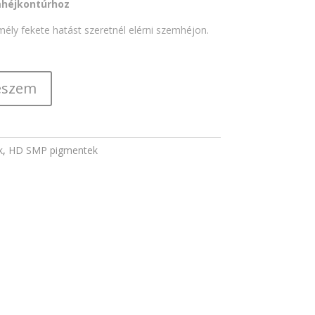
mhéjkontúrhoz
 mély fekete hatást szeretnél elérni szemhéjon.
eszem
k
,
HD SMP pigmentek