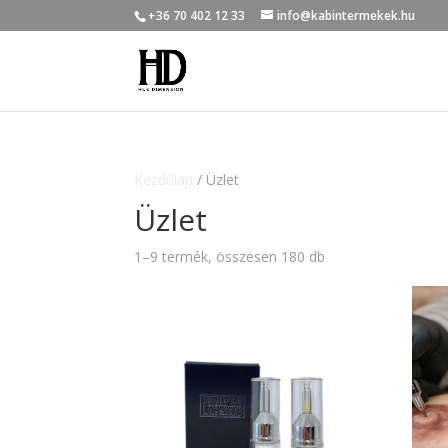
+36 70 402 12 33
info@kabintermekek.hu
Kezdőlap
/ Üzlet
Üzlet
1–9 termék, összesen 180 db