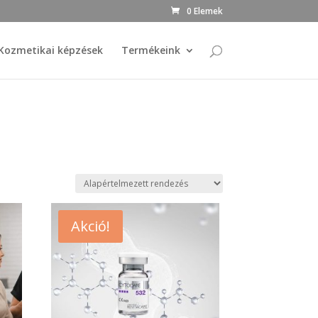
0 Elemek
Kozmetikai képzések
Termékeink
Akció!