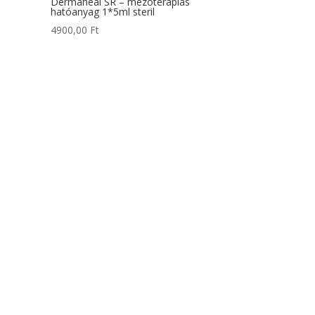
Dermaheal SR – mezóterápiás
hatóanyag 1*5ml steril
4900,00
Ft