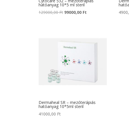
Cytocare 532 – mezóterápiás
Derm
hatóanyag 10*5 ml steril
hatóa
Original
Current
129000,00
Ft
99000,00
Ft
4900
price
price
was:
is:
129000,00 Ft.
99000,00 Ft.
Dermaheal SR – mezóterápiás
hatóanyag 10*5ml steril
41000,00
Ft