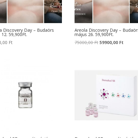
a Discovery Day – Budaörs
Areola Discovery Day – Budaör
s 12. 59,900Ft.
május 26. 59,900Ft.
Original
Curren
0,00
Ft
75000,00
Ft
59900,00
Ft
price
price
was:
is:
75000,00 Ft.
59900,0