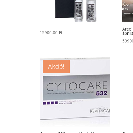
Areol
15900,00
Ft
áprili
5990
Akció!