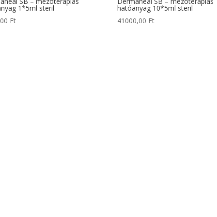
aheal SB – mezóterápiás
Dermaheal SB – mezóterápiás
nyag 1*5ml steril
hatóanyag 10*5ml steril
,00
Ft
41000,00
Ft