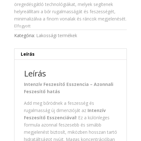
öregedésgátló technológiákat, melyek segítenek
helyreállítani a bőr rugalmasságát és feszességét,
minimalizálva a finom vonalak és ráncok megjelenését.
Elfogyott
Kategória:
Lakossági termékek
Leírás
Leírás
Intenzív Feszesítő Esszencia – Azonnali
Feszesítő hatás
Add meg bőrödnek a feszesség és
rugalmasság új dimenzióját az
Intenzív
Feszesítő Esszenciával
! Ez a különleges
formula azonnal feszesebb és simább
megjelenést biztosít, miközben hosszan tartó
hidratáltságot nyújt. Magas koncentrációban