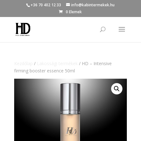
+36 70 402 12 33
info@kabintermekek.hu
0 Elemek
Kezdőlap
/
Lakossági termékek
/ HD – Intensive
firming booster essence 50ml