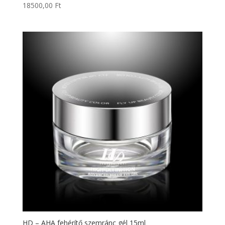
18500,00
Ft
HD – AHA fehérítő szemránc gél 15ml