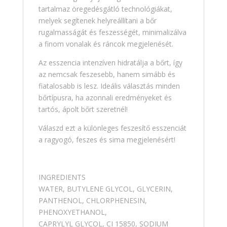
tartalmaz öregedésgátló technológiákat,
melyek segítenek helyreállítani a bőr
rugalmasságát és feszességét, minimalizálva
a finom vonalak és ráncok megjelenését.
Az esszencia intenzíven hidratálja a bőrt, így
az nemcsak feszesebb, hanem simább és
fiatalosabb is lesz. Ideális választás minden
bőrtípusra, ha azonnali eredményeket és
tartós, ápolt bőrt szeretnél!
Válaszd ezt a különleges feszesítő esszenciát
a ragyogó, feszes és sima megjelenésért!
INGREDIENTS
WATER, BUTYLENE GLYCOL, GLYCERIN,
PANTHENOL, CHLORPHENESIN,
PHENOXYETHANOL,
CAPRYLYL GLYCOL, CI 15850, SODIUM