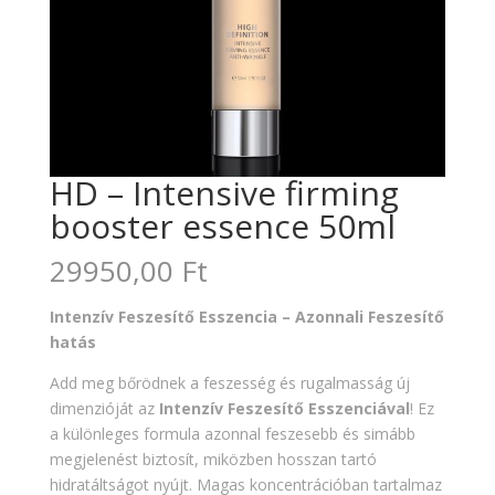
HD – Intensive firming
booster essence 50ml
29950,00
Ft
Intenzív Feszesítő Esszencia – Azonnali Feszesítő
hatás
Add meg bőrödnek a feszesség és rugalmasság új
dimenzióját az
Intenzív Feszesítő Esszenciával
! Ez
a különleges formula azonnal feszesebb és simább
megjelenést biztosít, miközben hosszan tartó
hidratáltságot nyújt. Magas koncentrációban tartalmaz