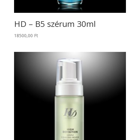
HD – B5 szérum 30ml
18500,00
Ft