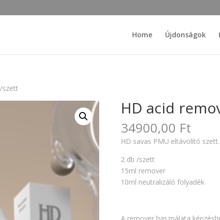
Home
Újdonságok
/szett
HD acid remov
34900,00
Ft
HD savas PMU eltávolító szett.
2 db /szett
15ml remover
10ml neutralizáló folyadék
A remover használata képzéshe