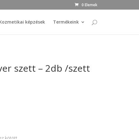
0 Elemek
Kozmetikai képzések
Termékeink
er szett – 2db /szett
z kötött.