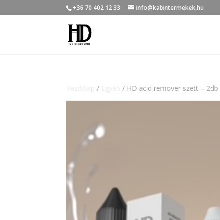
+36 70 402 12 33
info@kabintermekek.hu
Kezdőlap
/
Egyéb
/ HD acid remover szett – 2db 