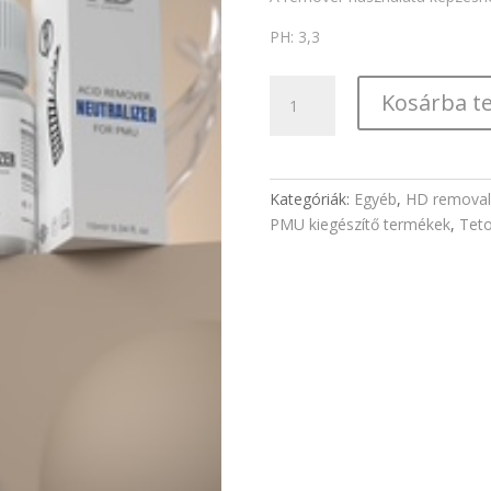
PH: 3,3
HD
Kosárba t
acid
remover
szett
-
Kategóriák:
Egyéb
,
HD removal
2db
PMU kiegészítő termékek
,
Teto
/szett
mennyiség